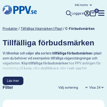
0
Logga in
Produkter
/
Tillfälliga Vägmärken I Plast
/
C-Förbudsmärken
Tillfälliga förbudsmärken
Vi tillverkar och säljer alla sorters
tillfälliga förbudsmärken
i plast
som du behöver vid exempelvis tillfälliga vägavstängningar och
vägarbeten.
Köp tillfälliga förbudsmärken
hos PPV antingen för
montering på
kona
, våra
skyltbärare
, eller
i vak-upp fot
.
Hur beställer jag?
Läs mer
Beställl direkt i vår webbshop eller kontakta oss via mejl på
Filter
ppv@ppv.se eller telefon på 031-99 70 90. Vi hjälper dig att få rätt
produkt!