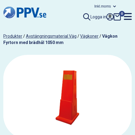
0
Logga in
Produkter
/
Avstängningsmaterial Väg
/
Vägkoner
/
Vägkon
Fyrtorn med brädhål 1050 mm