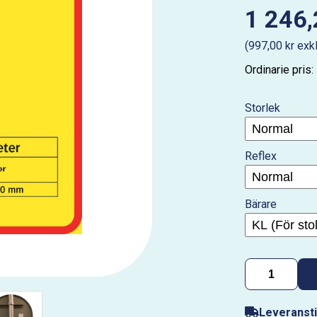
1 246,
(997,00 kr exk
Ordinarie pris:
Storlek
Reflex
Bärare
Leveransti