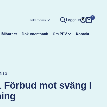
0
Logga in
Hållbarhet
Dokumentbank
Om PPV
Kontakt
3.1.3
 Förbud mot sväng i
ning