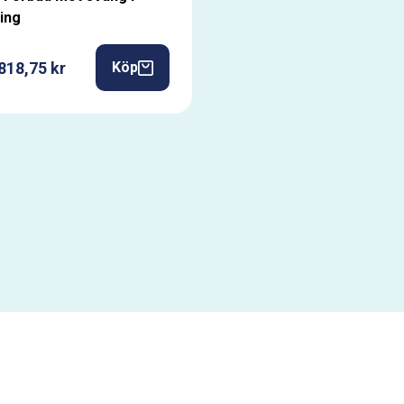
ing
818,75 kr
Köp