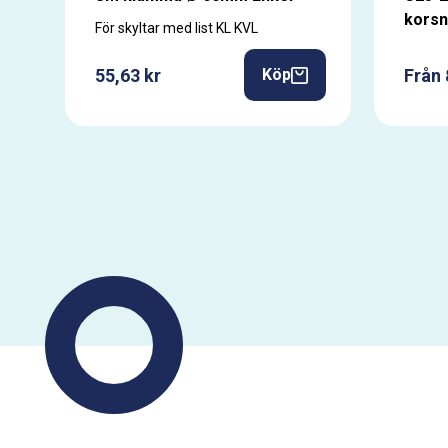
korsn
För skyltar med list KL KVL
55,63 kr
Från 
Köp