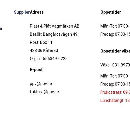
Supplier
Adress
Öppettider
Plast & Plåt Vägmärken AB
Mån-Tor: 07:00-
n
Besök: Bangårdsvägen 49
Fredag: 07:00-1
Post: Box 11
428 36 Kållered
Öppettider växe
Org.nr: 556349-0225
Växel: 031-997
E-post
Mån-Tor: 07:00-
ppv@ppv.se
Fredag: 07:00-1
faktura@ppv.se
Frukostrast: 09:
Lunchstängt: 12