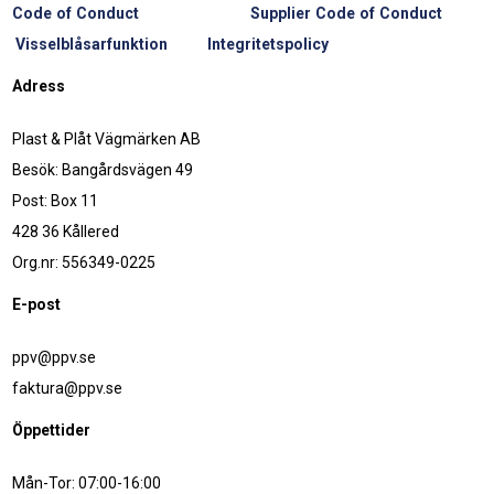
Code of Conduct
Supplier Code of Conduct
Visselblåsarfunktion
Integritetspolicy
Adress
Plast & Plåt Vägmärken AB
Besök: Bangårdsvägen 49
Post: Box 11
428 36 Kållered
Org.nr: 556349-0225
E-post
ppv@ppv.se
faktura@ppv.se
Öppettider
Mån-Tor: 07:00-16:00