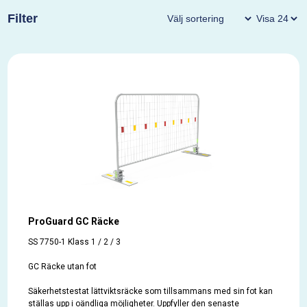
förbättra säkerheten på både stadsmiljöer och landsvägar. Det är
Filter
perfekt för både offentliga och privata vägprojekt där det finns
behov av att separera trafikflöden på ett effektivt sätt.
Se film
ProGuard GC Räcke
SS 7750-1 Klass 1 / 2 / 3
GC Räcke utan fot
Säkerhetstestat lättviktsräcke som tillsammans med sin fot kan
ställas upp i oändliga möjligheter. Uppfyller den senaste