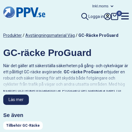
0
Logga in
Produkter
/
Avstängningsmaterial Väg
/
GC-Räcke ProGuard
GC-räcke ProGuard
När det gäller att säkerställa säkerheten på gång- och cykelvägar är
ett pålitligt GC-räcke avgörande.
GC-räcke ProGuard
erbjuder en
robust och säker lösning för att skydda både fotgängare och
cyklister från trafik på vägar och andra utsatta områden. Med hög
kvalitet och enkel installation är ProGuard det självklara valet för
projekt som kräver säkerhetsbarriärer.
Läs mer
Vad är GC-räcke ProGuard?
Se även
GC-räcke ProGuard
är en säkerhetsbarriär designad för att
skydda gång- och cykelvägar från biltrafik och andra faror. Detta
Tillbehör GC-Räcke
räcke är byggt med fokus på hållbarhet och synlighet för att