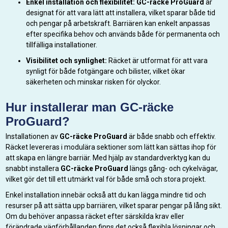
Enkel installation och flexibilitet:
GC-räcke ProGuard
är
designat för att vara lätt att installera, vilket sparar både tid
och pengar på arbetskraft. Barriären kan enkelt anpassas
efter specifika behov och används både för permanenta och
tillfälliga installationer.
Visibilitet och synlighet:
Räcket är utformat för att vara
synligt för både fotgängare och bilister, vilket ökar
säkerheten och minskar risken för olyckor.
Hur installerar man GC-räcke
ProGuard?
Installationen av
GC-räcke ProGuard
är både snabb och effektiv.
Räcket levereras i modulära sektioner som lätt kan sättas ihop för
att skapa en längre barriär. Med hjälp av standardverktyg kan du
snabbt installera
GC-räcke ProGuard
längs gång- och cykelvägar,
vilket gör det till ett utmärkt val för både små och stora projekt.
Enkel installation innebär också att du kan lägga mindre tid och
resurser på att sätta upp barriären, vilket sparar pengar på lång sikt.
Om du behöver anpassa räcket efter särskilda krav eller
förändrade vägförhållanden finns det också flexibla lösningar och