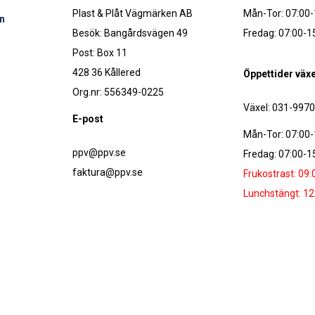
Plast & Plåt Vägmärken AB
Mån-Tor: 07:00-
n
Besök: Bangårdsvägen 49
Fredag: 07:00-1
Post: Box 11
428 36 Kållered
Öppettider växe
Org.nr: 556349-0225
Växel: 031-997
E-post
Mån-Tor: 07:00-
ppv@ppv.se
Fredag: 07:00-1
faktura@ppv.se
Frukostrast: 09:
Lunchstängt: 12