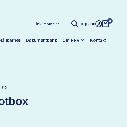
0
Logga in
Hållbarhet
Dokumentbank
Om PPV
Kontakt
012
otbox