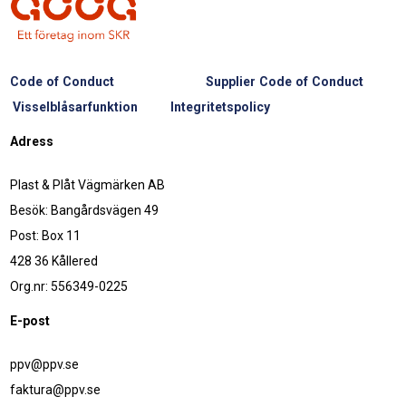
Code of Conduct
Supplier Code of Conduct
Visselblåsarfunktion
Integritetspolicy
Adress
Plast & Plåt Vägmärken AB
Besök: Bangårdsvägen 49
Post: Box 11
428 36 Kållered
Org.nr: 556349-0225
E-post
ppv@ppv.se
faktura@ppv.se