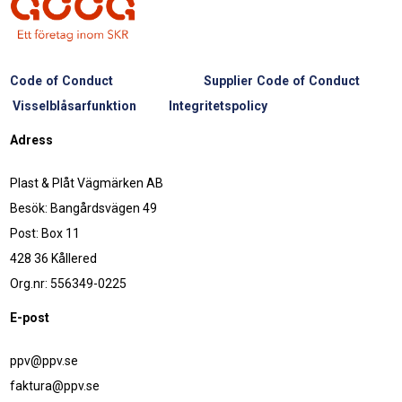
Code of Conduct
Supplier Code of Conduct
Visselblåsarfunktion
Integritetspolicy
Adress
Plast & Plåt Vägmärken AB
Besök: Bangårdsvägen 49
Post: Box 11
428 36 Kållered
Org.nr: 556349-0225
E-post
ppv@ppv.se
faktura@ppv.se