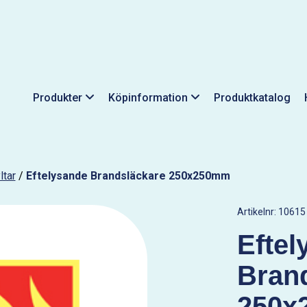
Produkter
Köpinformation
Produktkatalog
ltar
/
Eftelysande Brandsläckare 250x250mm
Artikelnr:
10615
Eftel
Bran
250x