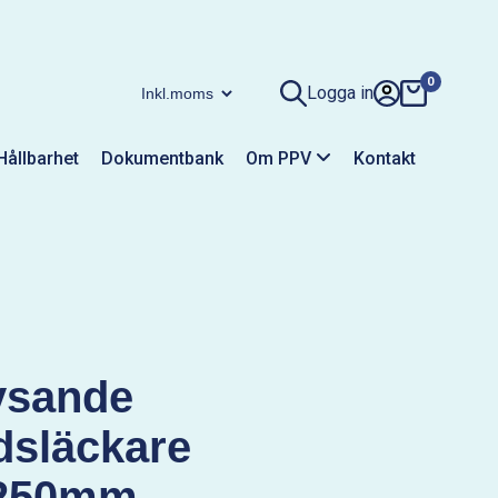
0
Logga in
Hållbarhet
Dokumentbank
Om PPV
Kontakt
ysande
dsläckare
250mm