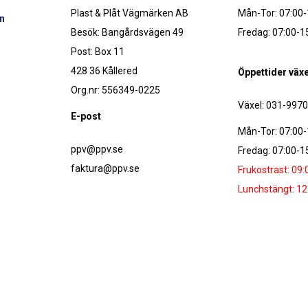
Plast & Plåt Vägmärken AB
Mån-Tor: 07:00-
n
Besök: Bangårdsvägen 49
Fredag: 07:00-1
Post: Box 11
428 36 Kållered
Öppettider växe
Org.nr: 556349-0225
Växel: 031-997
E-post
Mån-Tor: 07:00-
ppv@ppv.se
Fredag: 07:00-1
faktura@ppv.se
Frukostrast: 09:
Lunchstängt: 12