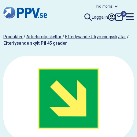
0
Logga in
Produkter
/
Arbetsmiljöskyltar
/
Efterlysande Utrymningsskyltar
/
Efterlysande skylt Pil 45 grader