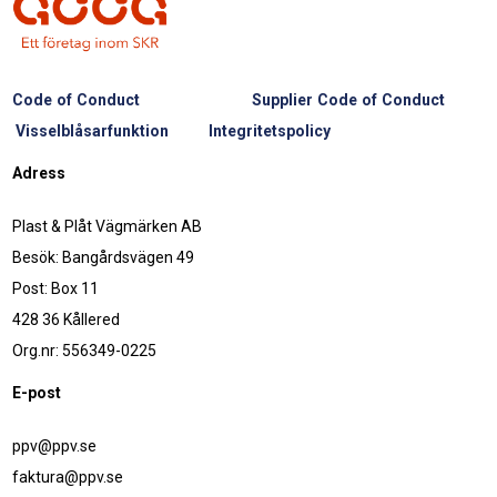
Code of Conduct
Supplier Code of Conduct
Visselblåsarfunktion
Integritetspolicy
Adress
Plast & Plåt Vägmärken AB
Besök: Bangårdsvägen 49
Post: Box 11
428 36 Kållered
Org.nr: 556349-0225
E-post
ppv@ppv.se
faktura@ppv.se