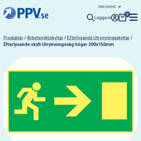
0
Logga in
Produkter
/
Arbetsmiljöskyltar
/
Efterlysande Utrymningsskyltar
/
Efterlysande skylt Utrymningsväg höger 300x150mm