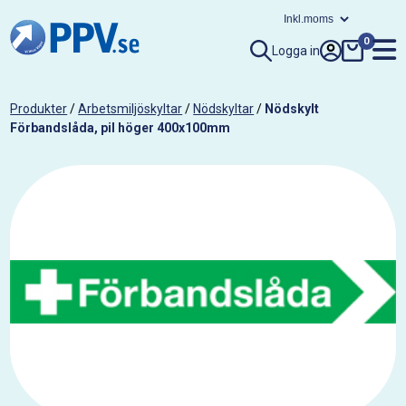
0
Logga in
Produkter
/
Arbetsmiljöskyltar
/
Nödskyltar
/
Nödskylt
Förbandslåda, pil höger 400x100mm