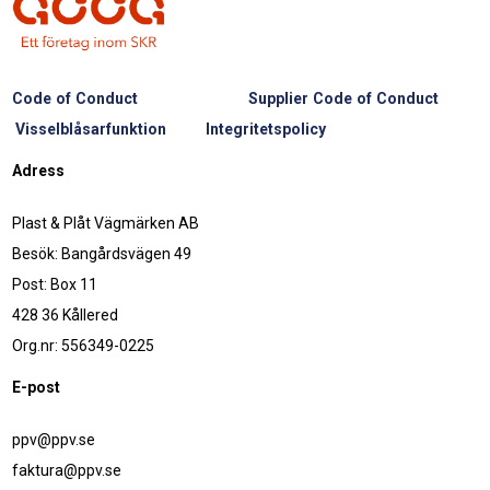
Code of Conduct
Supplier Code of Conduct
Visselblåsarfunktion
Integritetspolicy
Adress
Plast & Plåt Vägmärken AB
Besök: Bangårdsvägen 49
Post: Box 11
428 36 Kållered
Org.nr: 556349-0225
E-post
ppv@ppv.se
faktura@ppv.se