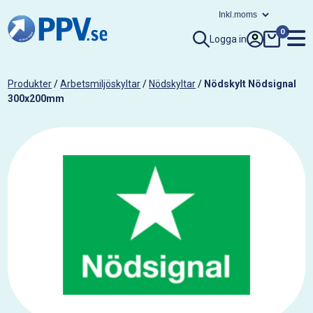
0
Logga in
Produkter
/
Arbetsmiljöskyltar
/
Nödskyltar
/
Nödskylt Nödsignal
300x200mm