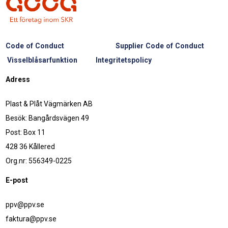
Code of Conduct
Supplier Code of Conduct
Visselblåsarfunktion
Integritetspolicy
Adress
Plast & Plåt Vägmärken AB
Besök: Bangårdsvägen 49
Post: Box 11
428 36 Kållered
Org.nr: 556349-0225
E-post
ppv@ppv.se
faktura@ppv.se