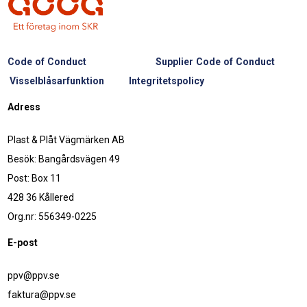
Code of Conduct
Supplier Code of Conduct
Visselblåsarfunktion
Integritetspolicy
Adress
Plast & Plåt Vägmärken AB
Besök: Bangårdsvägen 49
Post: Box 11
428 36 Kållered
Org.nr: 556349-0225
E-post
ppv@ppv.se
faktura@ppv.se