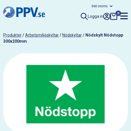
0
Logga in
Produkter
/
Arbetsmiljöskyltar
/
Nödskyltar
/
Nödskylt Nödstopp
300x200mm