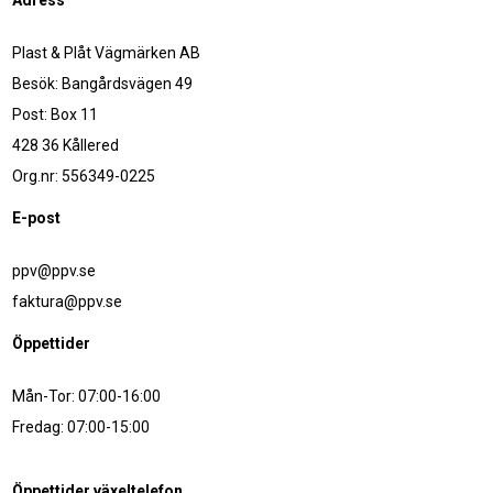
Adress
Plast & Plåt Vägmärken AB
Besök: Bangårdsvägen 49
Post: Box 11
428 36 Kållered
Org.nr: 556349-0225
E-post
ppv@ppv.se
faktura@ppv.se
Öppettider
Mån-Tor: 07:00-16:00
Fredag: 07:00-15:00
Öppettider växeltelefon