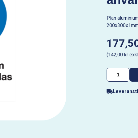
Plan aluminiu
200x300x1m
177,50
(142,00 kr exk
Leveransti