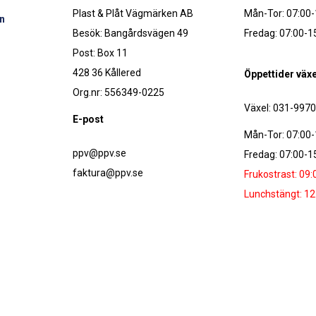
Plast & Plåt Vägmärken AB
Mån-Tor: 07:00-
n
Besök: Bangårdsvägen 49
Fredag: 07:00-1
Post: Box 11
428 36 Kållered
Öppettider växe
Org.nr: 556349-0225
Växel: 031-997
E-post
Mån-Tor: 07:00-
ppv@ppv.se
Fredag: 07:00-1
faktura@ppv.se
Frukostrast: 09:
Lunchstängt: 12