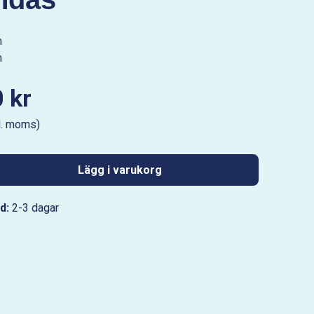
m
m
 kr
l. moms)
Lägg i varukorg
d:
2-3 dagar