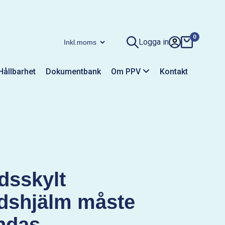
0
Logga in
Hållbarhet
Dokumentbank
Om PPV
Kontakt
dsskylt
dshjälm måste
ndas