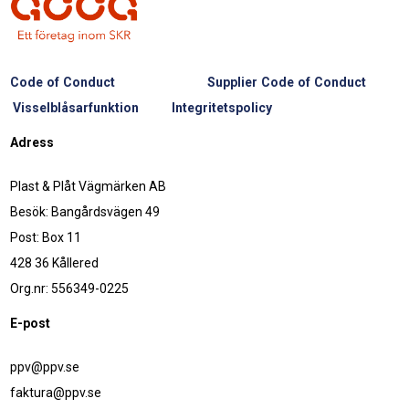
Code of Conduct
Supplier Code of Conduct
Visselblåsarfunktion
Integritetspolicy
Adress
Plast & Plåt Vägmärken AB
Besök: Bangårdsvägen 49
Post: Box 11
428 36 Kållered
Org.nr: 556349-0225
E-post
ppv@ppv.se
faktura@ppv.se