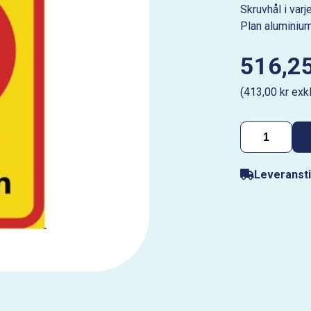
Skruvhål i var
Plan alumini
516,25
(413,00 kr exk
Leveransti