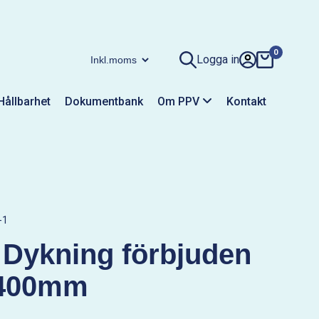
0
Logga in
Hållbarhet
Dokumentbank
Om PPV
Kontakt
-1
 Dykning förbjuden
400mm