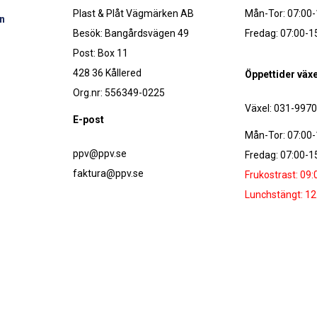
Plast & Plåt Vägmärken AB
Mån-Tor: 07:00-
n
Besök: Bangårdsvägen 49
Fredag: 07:00-1
Post: Box 11
428 36 Kållered
Öppettider växe
Org.nr: 556349-0225
Växel: 031-997
E-post
Mån-Tor: 07:00-
ppv@ppv.se
Fredag: 07:00-1
faktura@ppv.se
Frukostrast: 09:
Lunchstängt: 12