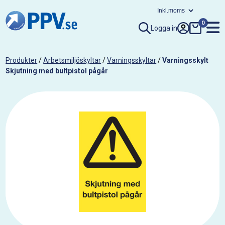
0
Logga in
Produkter
/
Arbetsmiljöskyltar
/
Varningsskyltar
/
Varningsskylt
Skjutning med bultpistol pågår