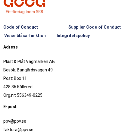
Code of Conduct
Supplier Code of Conduct
Visselblåsarfunktion
Integritetspolicy
Adress
Plast & Plåt Vägmärken AB
Besök: Bangårdsvägen 49
Post: Box 11
428 36 Kållered
Org.nr: 556349-0225
E-post
ppv@ppv.se
faktura@ppv.se