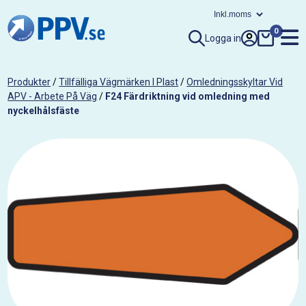
0
Logga in
Produkter
/
Tillfälliga Vägmärken I Plast
/
Omledningsskyltar Vid
APV - Arbete På Väg
/
F24 Färdriktning vid omledning med
nyckelhålsfäste