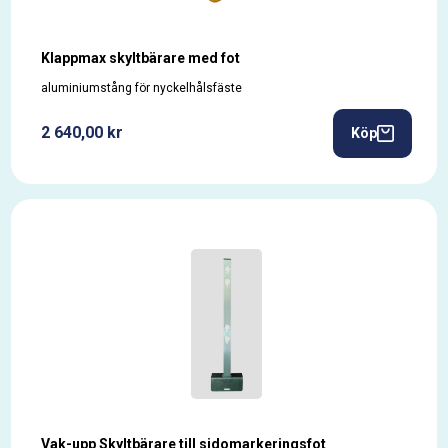
Klappmax skyltbärare med fot
aluminiumstång för nyckelhålsfäste
2 640,00 kr
Köp
Vak-upp Skyltbärare till sidomarkeringsfot