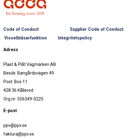
Code of Conduct
Supplier Code of Conduct
Visselblåsarfunktion
Integritetspolicy
Adress
Plast & Plåt Vägmärken AB
Besök: Bangårdsvägen 49
Post: Box 11
428 36 Kållered
Org.nr: 556349-0225
E-post
ppv@ppv.se
faktura@ppv.se