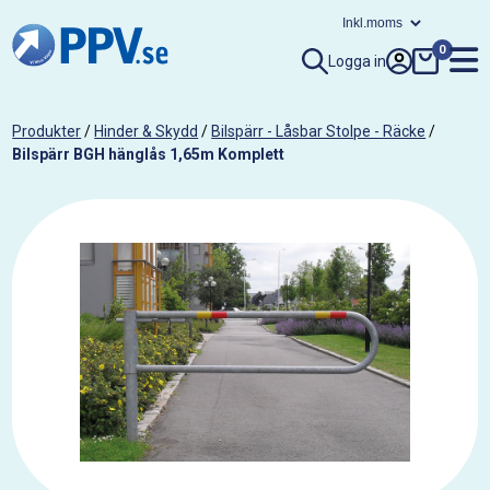
0
Logga in
Produkter
/
Hinder & Skydd
/
Bilspärr - Låsbar Stolpe - Räcke
/
Bilspärr BGH hänglås 1,65m Komplett