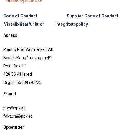
Code of Conduct
Supplier Code of Conduct
Visselblåsarfunktion
Integritetspolicy
Adress
Plast & Plåt Vägmärken AB
Besök: Bangårdsvägen 49
Post: Box 11
428 36 Kållered
Org.nr: 556349-0225
E-post
ppv@ppv.se
faktura@ppv.se
Öppettider