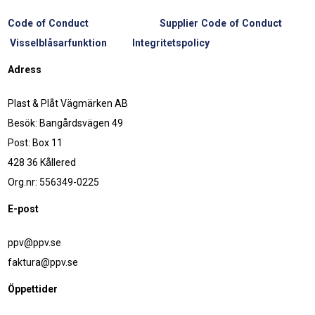
Code of Conduct
Supplier Code of Conduct
Visselblåsarfunktion
Integritetspolicy
Adress
Plast & Plåt Vägmärken AB
Besök: Bangårdsvägen 49
Post: Box 11
428 36 Kållered
Org.nr: 556349-0225
E-post
ppv@ppv.se
faktura@ppv.se
Öppettider