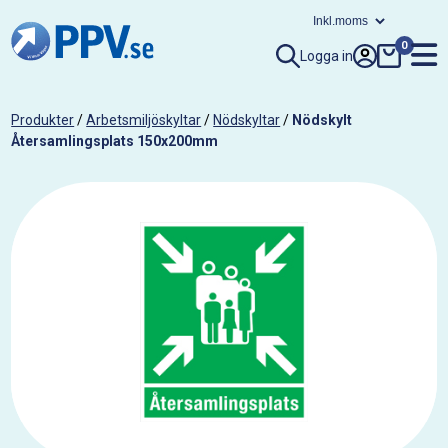
0
Logga in
Produkter
/
Arbetsmiljöskyltar
/
Nödskyltar
/
Nödskylt
Återsamlingsplats 150x200mm