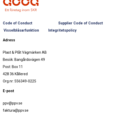
Code of Conduct
Supplier Code of Conduct
Visselblåsarfunktion
Integritetspolicy
Adress
Plast & Plåt Vägmärken AB
Besök: Bangårdsvägen 49
Post: Box 11
428 36 Kållered
Org.nr: 556349-0225
E-post
ppv@ppv.se
faktura@ppv.se