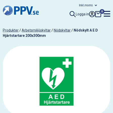
0
Logga in
Produkter
/
Arbetsmiljöskyltar
/
Nödskyltar
/
Nödskylt A E D
Hjärtstartare 200x300mm