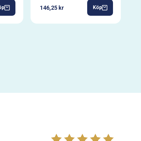
146,25 kr
öp
Köp