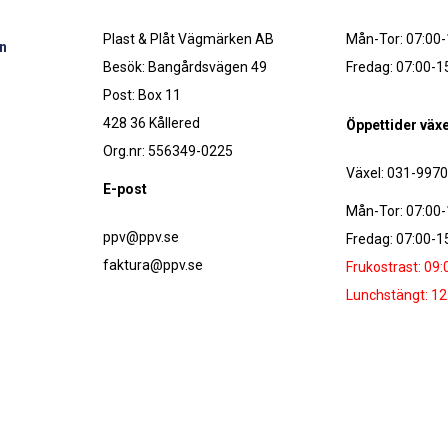
Plast & Plåt Vägmärken AB
Mån-Tor: 07:00-
n
Besök: Bangårdsvägen 49
Fredag: 07:00-1
Post: Box 11
428 36 Kållered
Öppettider växe
Org.nr: 556349-0225
Växel: 031-997
E-post
Mån-Tor: 07:00-
ppv@ppv.se
Fredag: 07:00-1
faktura@ppv.se
Frukostrast: 09:
Lunchstängt: 12