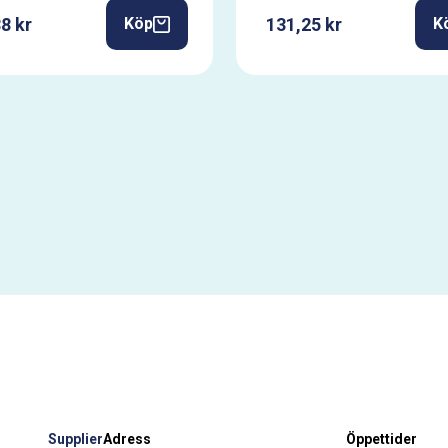
8 kr
131,25 kr
Köp
K
Supplier
Adress
Öppettider