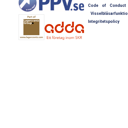
Code of Conduct
Visselblåsarfunktio
Integritetspolicy