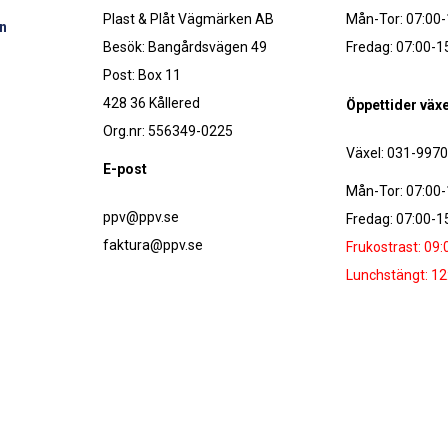
Plast & Plåt Vägmärken AB
Mån-Tor: 07:00-
n
Besök: Bangårdsvägen 49
Fredag: 07:00-1
Post: Box 11
428 36 Kållered
Öppettider växe
Org.nr: 556349-0225
Växel: 031-997
E-post
Mån-Tor: 07:00-
ppv@ppv.se
Fredag: 07:00-1
faktura@ppv.se
Frukostrast: 09:
Lunchstängt: 12