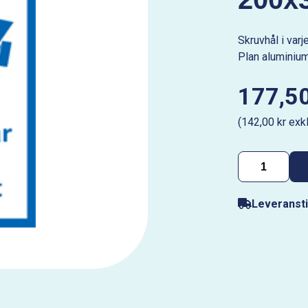
Skruvhål i var
Plan alumini
177,50
(142,00 kr exk
Leveransti