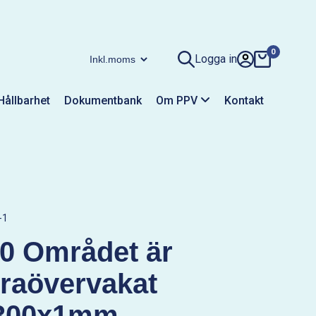
0
Logga in
Hållbarhet
Dokumentbank
Om PPV
Kontakt
-1
0 Området är
raövervakat
300x1mm