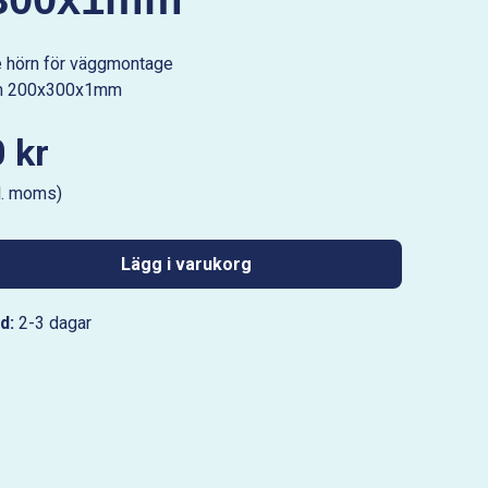
je hörn för väggmontage
um 200x300x1mm
 kr
l. moms)
Lägg i varukorg
d:
2-3 dagar