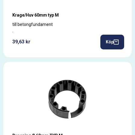
Krage/Huv 60mm typ M
till betongfundament
.
39,63 kr
Köp