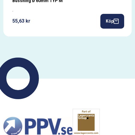
Bussning Ø 60mm TYP M
.
55,63 kr
Köp