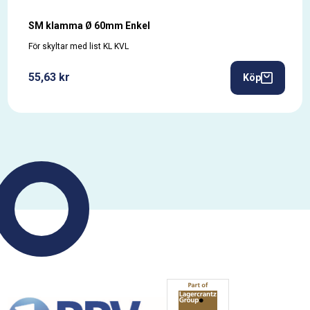
SM klamma Ø 60mm Enkel
För skyltar med list KL KVL
55,63 kr
Köp