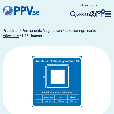
0
Logga in
Produkter
/
Permanenta Vägmärken
/
Lokaliseringsmärke |
Vägvisare
/
H26 Hantverk