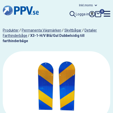
0
Logga in
Produkter
/
Permanenta Vägmärken
/
Skyltbågar
/
Detaljer
Farthinderbåge
/
X3-1-H/V Blå/Gul Dubbelsidig till
farthinderbåge