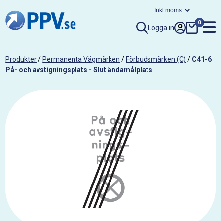
0
Logga in
Produkter
/
Permanenta Vägmärken
/
Förbudsmärken (C)
/
C41-6
På- och avstigningsplats - Slut ändamålplats