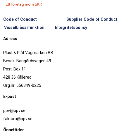
Code of Conduct
Supplier Code of Conduct
Visselblåsarfunktion
Integritetspolicy
Adress
Plast & Plåt Vägmärken AB
Besök: Bangårdsvägen 49
Post: Box 11
428 36 Kållered
Org.nr: 556349-0225
E-post
ppv@ppv.se
faktura@ppv.se
Öppettider