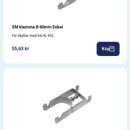
SM klamma Ø 60mm Enkel
För skyltar med list KL KVL
55,63 kr
Köp