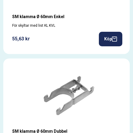
SM klamma Ø 60mm Enkel
För skyltar med list KL KVL
55,63 kr
Köp
SM klamma Ø 60mm Dubbel