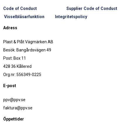
Code of Conduct
Supplier Code of Conduct
Visselblåsarfunktion
Integritetspolicy
Adress
Plast & Plåt Vägmärken AB
Besök: Bangårdsvägen 49
Post: Box 11
428 36 Kållered
Org.nr: 556349-0225
E-post
ppv@ppv.se
faktura@ppv.se
Öppettider