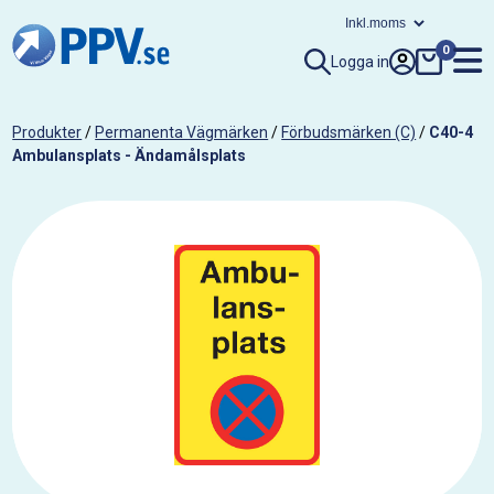
0
Logga in
Produkter
/
Permanenta Vägmärken
/
Förbudsmärken (C)
/
C40-4
Ambulansplats - Ändamålsplats