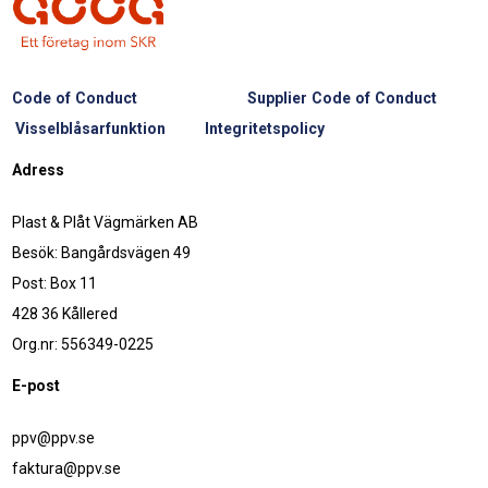
Code of Conduct
Supplier Code of Conduct
Visselblåsarfunktion
Integritetspolicy
Adress
Plast & Plåt Vägmärken AB
Besök: Bangårdsvägen 49
Post: Box 11
428 36 Kållered
Org.nr: 556349-0225
E-post
ppv@ppv.se
faktura@ppv.se