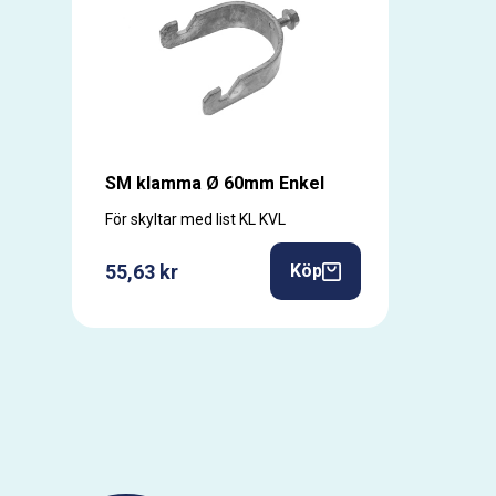
SM klamma Ø 60mm Enkel
För skyltar med list KL KVL
55,63 kr
Köp