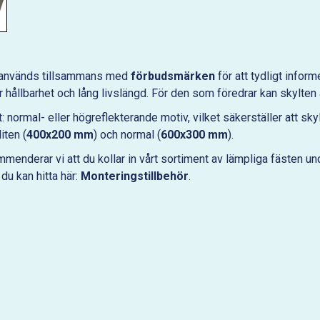
om används tillsammans med
förbudsmärken
för att tydligt infor
ar hållbarhet och lång livslängd. För den som föredrar kan skylte
et: normal- eller högreflekterande motiv, vilket säkerställer att s
iten (
400x200 mm
) och normal (
600x300 mm
).
enderar vi att du kollar in vårt sortiment av lämpliga fästen u
du kan hitta här:
Monteringstillbehör
.