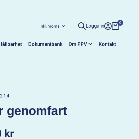
0
Logga in
Hållbarhet
Dokumentbank
Om PPV
Kontakt
2.1.4
r genomfart
 kr