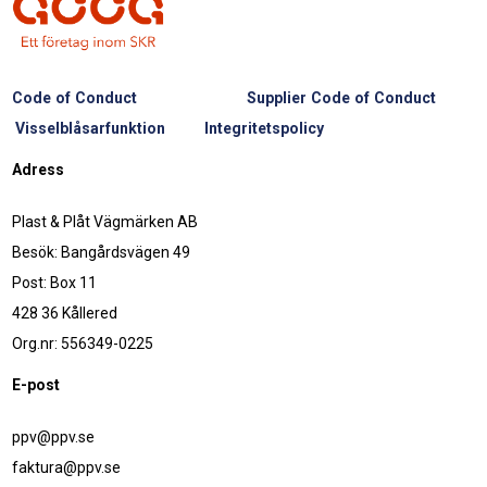
Code of Conduct
Supplier Code of Conduct
Visselblåsarfunktion
Integritetspolicy
Adress
Plast & Plåt Vägmärken AB
Besök: Bangårdsvägen 49
Post: Box 11
428 36 Kållered
Org.nr: 556349-0225
E-post
ppv@ppv.se
faktura@ppv.se