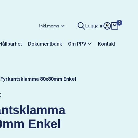
0
Logga in
Hållbarhet
Dokumentbank
Om PPV
Kontakt
/
Fyrkantsklamma 80x80mm Enkel
0
antsklamma
0mm Enkel