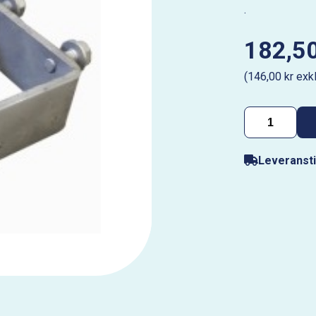
.
182,50
(146,00 kr exk
Leveransti