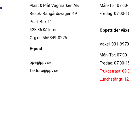
Plast & Plåt Vägmärken AB
Mån-Tor: 07:00-
n
Besök: Bangårdsvägen 49
Fredag: 07:00-1
Post: Box 11
428 36 Kållered
Öppettider växe
Org.nr: 556349-0225
Växel: 031-997
E-post
Mån-Tor: 07:00-
ppv@ppv.se
Fredag: 07:00-1
faktura@ppv.se
Frukostrast: 09:
Lunchstängt: 12