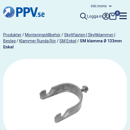
0
Logga in
Produkter
/
Monteringstillbehör
/
Skyltfästen | Skyltklammer |
Beslag
/
Klammer Runda Rör
/
SM Enkel
/
SM klamma Ø 133mm
Enkel