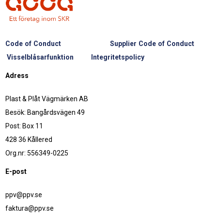
Code of Conduct
Supplier Code of Conduct
Visselblåsarfunktion
Integritetspolicy
Adress
Plast & Plåt Vägmärken AB
Besök: Bangårdsvägen 49
Post: Box 11
428 36 Kållered
Org.nr: 556349-0225
E-post
ppv@ppv.se
faktura@ppv.se