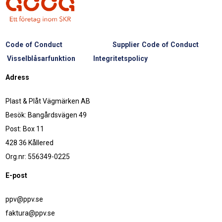
Code of Conduct
Supplier Code of Conduct
Visselblåsarfunktion
Integritetspolicy
Adress
Plast & Plåt Vägmärken AB
Besök: Bangårdsvägen 49
Post: Box 11
428 36 Kållered
Org.nr: 556349-0225
E-post
ppv@ppv.se
faktura@ppv.se