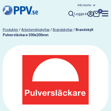
0
Logga in
Produkter
/
Arbetsmiljöskyltar
/
Brandskyltar
/
Brandskylt
Pulversläckare 300x200mm