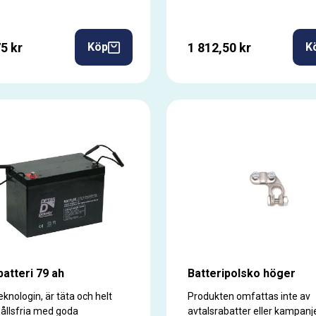
5 kr
1 812,50 kr
Köp
K
atteri 79 ah
Batteripolsko höger
knologin, är täta och helt
Produkten omfattas inte av
ållsfria med goda
avtalsrabatter eller kampanj