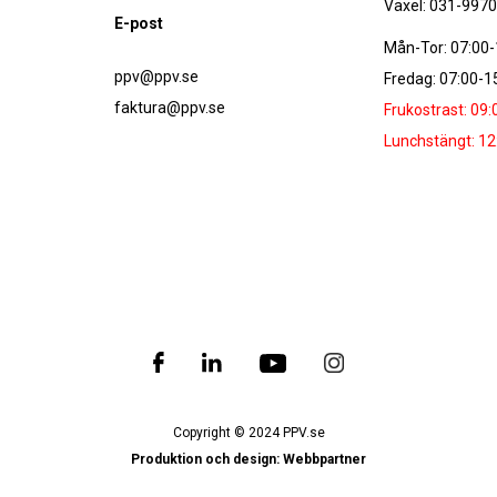
Växel: 031-997
E-post
Mån-Tor: 07:00-
ppv@ppv.se
Fredag: 07:00-1
faktura@ppv.se
Frukostrast: 09:
Lunchstängt: 12
Copyright © 2024 PPV.se
Produktion och design: Webbpartner