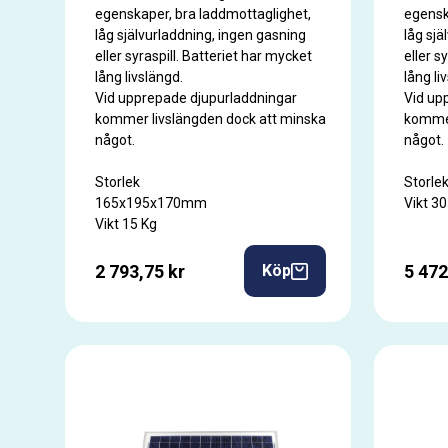
egenskaper, bra laddmottaglighet,
egensk
låg självurladdning, ingen gasning
låg sjä
eller syraspill. Batteriet har mycket
eller s
lång livslängd.
lång li
Vid upprepade djupurladdningar
Vid up
kommer livslängden dock att minska
kommer
något.
något.
Storlek
Storl
165x195x170mm
Vikt 30
Vikt 15 Kg
2 793,75 kr
5 472
Köp