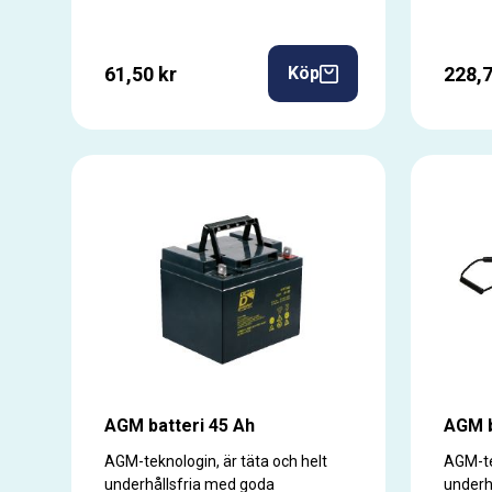
61,50 kr
228,7
Köp
AGM batteri 45 Ah
AGM b
AGM-teknologin, är täta och helt
AGM-te
underhållsfria med goda
underh