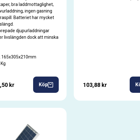
aper, bra laddmottaglighet,
lvurladdning, ingen gasning
yraspill. Batteriet har mycket
vslängd.
prepade djupurladdningar
 livslängden dock att minska
ek 165x305x210mm
 Kg
,50 kr
103,88 kr
Köp
K