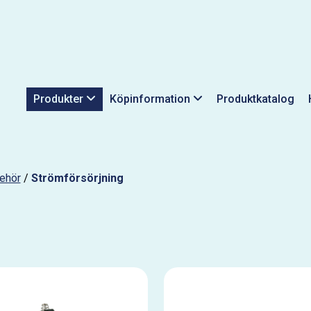
Produkter
Köpinformation
Produktkatalog
behör
/
Strömförsörjning