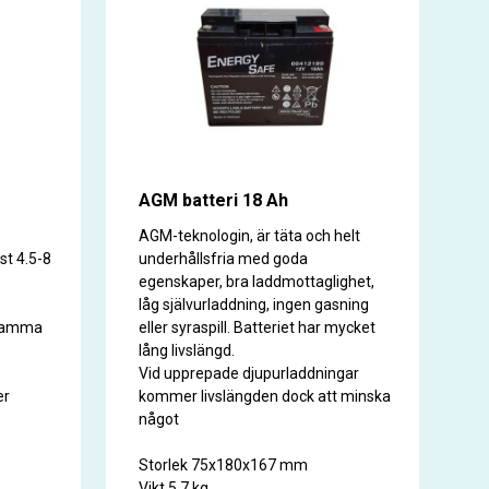
AGM batteri 18 Ah
AGM-teknologin, är täta och helt
st 4.5-8
underhållsfria med goda
egenskaper, bra laddmottaglighet,
låg självurladdning, ingen gasning
klamma
eller syraspill. Batteriet har mycket
lång livslängd.
Vid upprepade djupurladdningar
er
kommer livslängden dock att minska
något
Storlek 75x180x167 mm
Vikt 5,7 kg