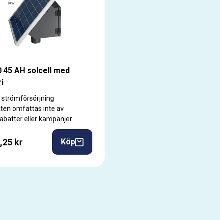
 45 AH solcell med
i
 strömförsörjning
ten omfattas inte av
rabatter eller kampanjer
,25 kr
Köp