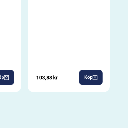
103,88 kr
öp
Köp