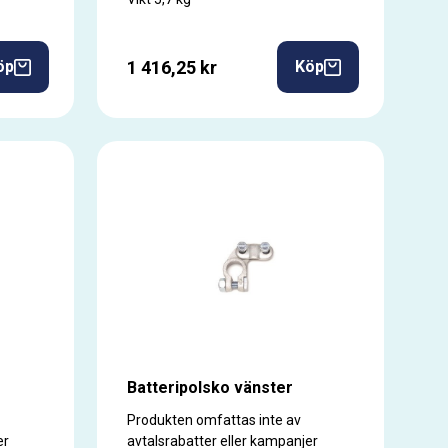
1 416,25 kr
öp
Köp
Batteripolsko vänster
Produkten omfattas inte av
er
avtalsrabatter eller kampanjer