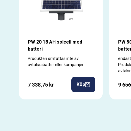
PW 20 18 AH solcell med
PW 50
batteri
batter
Produkten omfattas inte av
endast
avtalsrabatter eller kampanjer
Produk
avtals
7 338,75 kr
9 656
Köp