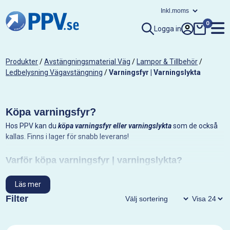
0
Logga in
Produkter
/
Avstängningsmaterial Väg
/
Lampor & Tillbehör
/
Ledbelysning Vägavstängning
/
Varningsfyr | Varningslykta
Köpa varningsfyr?
Hos PPV kan du
köpa varningsfyr eller varningslykta
som de också
kallas. Finns i lager för snabb leverans!
Varför köpa varningsfyr | varningslykta?
Varningsfyrar
används vid
vägarbeten
för att höja säkerheten. En
varningsfyr
Läs mer
som syns i god tid varnar trafikanterna för
arbete på väg
längre fram.
Filter
Hur beställer jag varningsfyr?