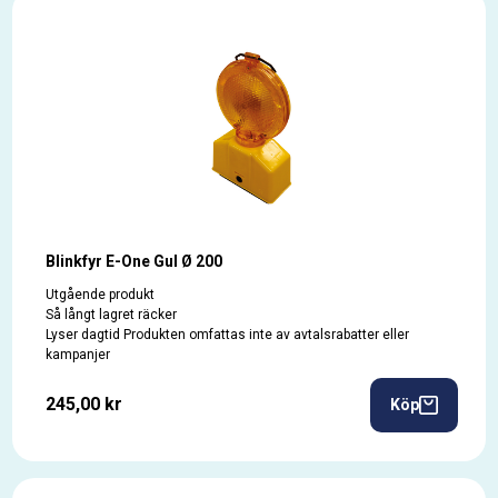
Köp varningsfyrar
direkt i vår webbshop eller ring oss på 031-99 70
90. Det går även bra att mejla din beställning till ppv@ppv.se
Blinkfyr E-One Gul Ø 200
Utgående produkt
Så långt lagret räcker
Lyser dagtid Produkten omfattas inte av avtalsrabatter eller
kampanjer
245,00 kr
Köp