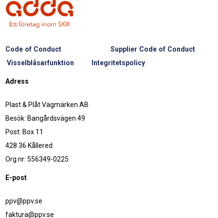
Code of Conduct
Supplier Code of Conduct
Visselblåsarfunktion
Integritetspolicy
Adress
Plast & Plåt Vägmärken AB
Besök: Bangårdsvägen 49
Post: Box 11
428 36 Kållered
Org.nr: 556349-0225
E-post
ppv@ppv.se
faktura@ppv.se