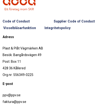
Code of Conduct
Supplier Code of Conduct
Visselblåsarfunktion
Integritetspolicy
Adress
Plast & Plåt Vägmärken AB
Besök: Bangårdsvägen 49
Post: Box 11
428 36 Kållered
Org.nr: 556349-0225
E-post
ppv@ppv.se
faktura@ppv.se