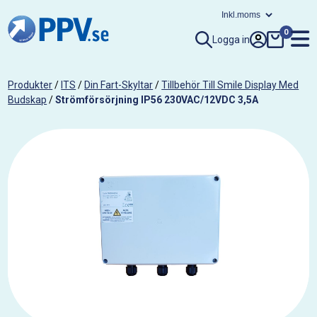
0
Logga in
Produkter
/
ITS
/
Din Fart-Skyltar
/
Tillbehör Till Smile Display Med
Budskap
/
Strömförsörjning IP56 230VAC/12VDC 3,5A