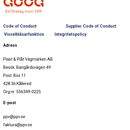
Code of Conduct
Supplier Code of Conduct
Visselblåsarfunktion
Integritetspolicy
Adress
Plast & Plåt Vägmärken AB
Besök: Bangårdsvägen 49
Post: Box 11
428 36 Kållered
Org.nr: 556349-0225
E-post
ppv@ppv.se
faktura@ppv.se