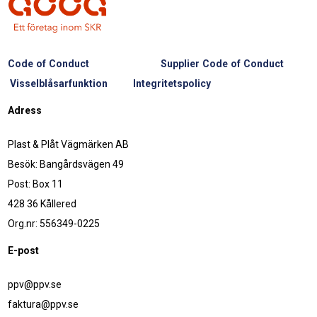
Code of Conduct
Supplier Code of Conduct
Visselblåsarfunktion
Integritetspolicy
Adress
Plast & Plåt Vägmärken AB
Besök: Bangårdsvägen 49
Post: Box 11
428 36 Kållered
Org.nr: 556349-0225
E-post
ppv@ppv.se
faktura@ppv.se