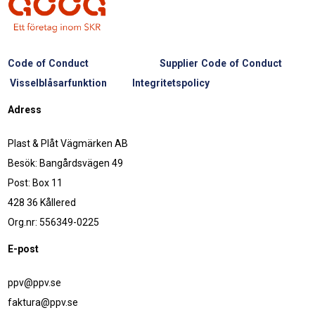
Code of Conduct
Supplier Code of Conduct
Visselblåsarfunktion
Integritetspolicy
Adress
Plast & Plåt Vägmärken AB
Besök: Bangårdsvägen 49
Post: Box 11
428 36 Kållered
Org.nr: 556349-0225
E-post
ppv@ppv.se
faktura@ppv.se