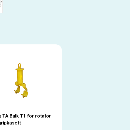
k TA Balk T1 för rotator
ripkasett