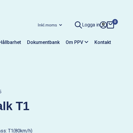
0
Logga in
Hållbarhet
Dokumentbank
Om PPV
Kontakt
5
lk T1
ass: T1(80km/h)