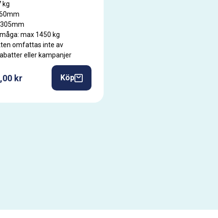
7 kg
 560mm
: 305mm
rmåga: max 1450 kg
ten omfattas inte av
rabatter eller kampanjer
,00 kr
Köp