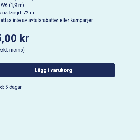
 W6 (1,9 m)
tions längd: 72 m
ttas inte av avtalsrabatter eller kampanjer
,00 kr
exkl. moms)
Lägg i varukorg
d:
5 dagar