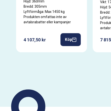
Höjd: 360mm
Vikt: 1
Bredd: 305mm
Höjd:
Lyftförmåga: Max 1450 kg
Bredd
Produkten omfattas inte av
Lyftfö
avtalsrabatter eller kampanjer
Produk
avtals
4 107,50 kr
7 815
Köp