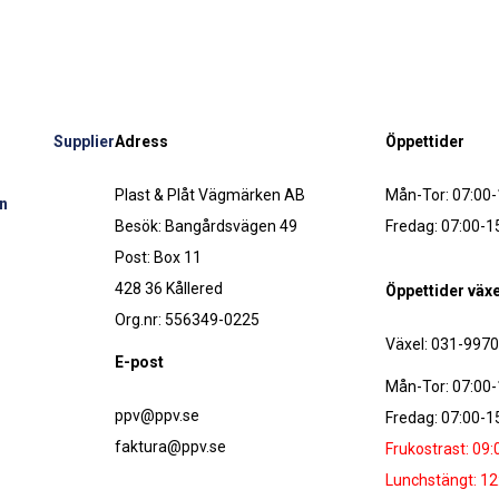
Supplier
Adress
Öppettider
Plast & Plåt Vägmärken AB
Mån-Tor: 07:00-
n
Besök: Bangårdsvägen 49
Fredag: 07:00-1
Post: Box 11
428 36 Kållered
Öppettider växe
Org.nr: 556349-0225
Växel: 031-997
E-post
Mån-Tor: 07:00-
ppv@ppv.se
Fredag: 07:00-1
faktura@ppv.se
Frukostrast: 09:
Lunchstängt: 12