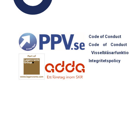
Code of Conduct
Code of Conduct
Visselblåsarfunktio
Integritetspolicy