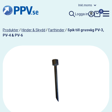
0
Logga in
Produkter
/
Hinder & Skydd
/
Farthinder
/
Spik till grusväg PV-3,
PV-4 & PV-6