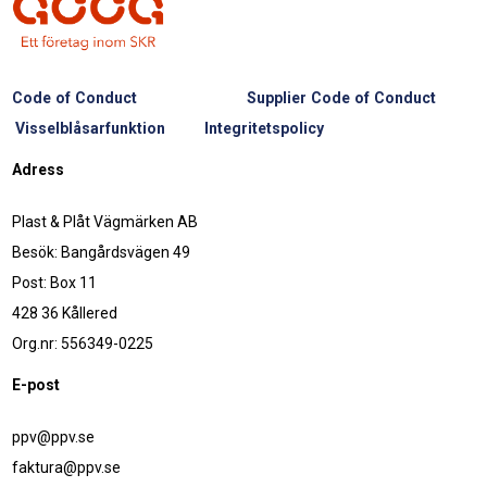
Code of Conduct
Supplier Code of Conduct
Visselblåsarfunktion
Integritetspolicy
Adress
Plast & Plåt Vägmärken AB
Besök: Bangårdsvägen 49
Post: Box 11
428 36 Kållered
Org.nr: 556349-0225
E-post
ppv@ppv.se
faktura@ppv.se