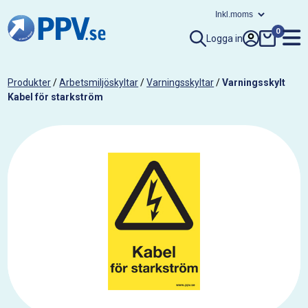
0
Logga in
Produkter
/
Arbetsmiljöskyltar
/
Varningsskyltar
/
Varningsskylt
Kabel för starkström