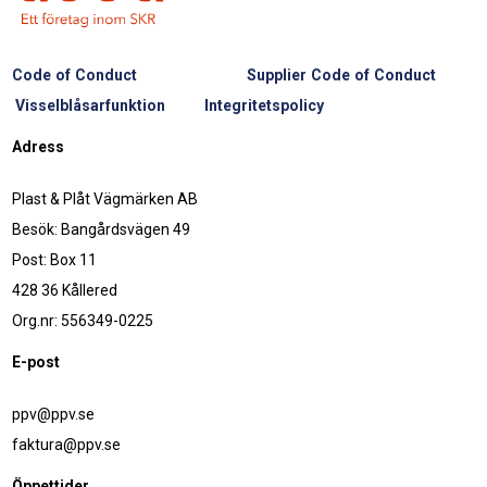
Code of Conduct
Supplier Code of Conduct
Visselblåsarfunktion
Integritetspolicy
Adress
Plast & Plåt Vägmärken AB
Besök: Bangårdsvägen 49
Post: Box 11
428 36 Kållered
Org.nr: 556349-0225
E-post
ppv@ppv.se
faktura@ppv.se
Öppettider