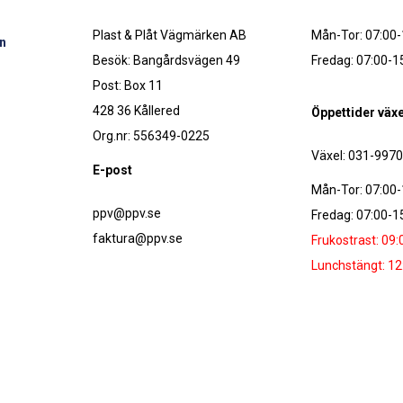
Plast & Plåt Vägmärken AB
Mån-Tor: 07:00-
n
Besök: Bangårdsvägen 49
Fredag: 07:00-1
Post: Box 11
428 36 Kållered
Öppettider växe
Org.nr: 556349-0225
Växel: 031-997
E-post
Mån-Tor: 07:00-
ppv@ppv.se
Fredag: 07:00-1
faktura@ppv.se
Frukostrast: 09:
Lunchstängt: 12