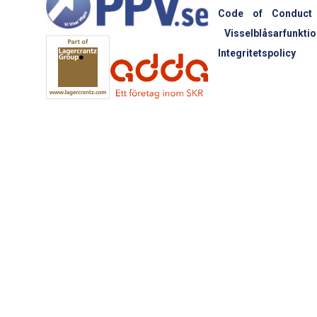
Code of Conduct
Visselblåsarfunktio
Integritetspolicy