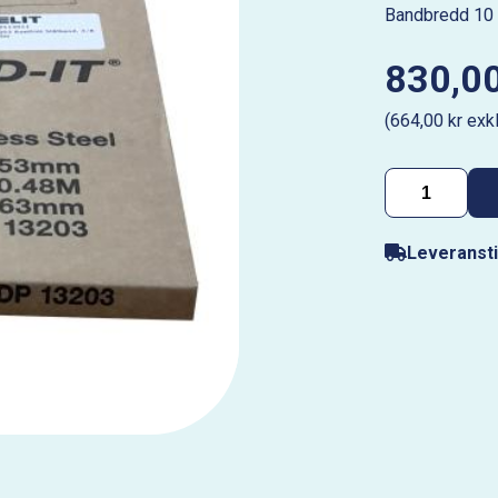
Bandbredd 10
830,00
(664,00 kr exk
Leveransti