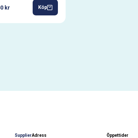
0 kr
Köp
Supplier
Adress
Öppettider