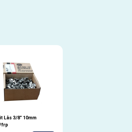
it Lås 3/8" 10mm
/frp